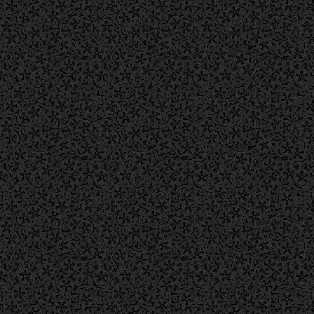
左側の車線を走行。「安新歩道橋」交差点を
直進し、分岐を左方向（名古屋・豊橋方面）
へ。550ｍ道なりに進む。
浜松バイパスを290ｍ南下、側道へ。
側道を200m南下。
最初の信号を左折。
そのまま500ｍ東進（途中の目印として、浜
松市立和田東小学校の正門前を通過する）。
小学校通過後、最初の小さな十字路を
①そのまま20ｍ直進すれば第2駐車場入口。
②右折して更に最初の十字路を左折し20ｍ直
進すれば第1駐車場。