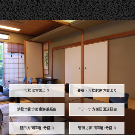
浜松IC方面より
豊橋・浜松駅南方面より
浜松市街方面東海道経由
アリーナ方面旧国道経由
磐田方面国道1号経由
磐田方面旧国道1号経由