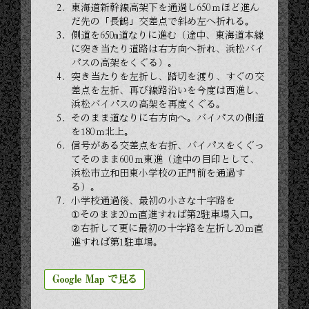
東海道新幹線高架下を通過し650ｍほど進ん
だ先の「長鶴」交差点で斜め左へ折れる。
側道を650m道なりに進む（途中、東海道本線
に突き当たり道路は右方向へ折れ、浜松バイ
パスの高架をくぐる）。
突き当たりを左折し、踏切を渡り、すぐの交
差点を左折、再び線路沿いを今度は西進し、
浜松バイパスの高架を再度くぐる。
そのまま道なりに右方向へ。バイパスの側道
を180ｍ北上。
信号がある交差点を右折、バイパスをくぐっ
てそのまま600ｍ東進（途中の目印として、
浜松市立和田東小学校の正門前を通過す
る）。
小学校通過後、最初の小さな十字路を
①そのまま20ｍ直進すれば第2駐車場入口。
②右折して更に最初の十字路を左折し20ｍ直
進すれば第1駐車場。