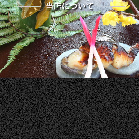
当店について
四季の味 しんや
〒435-0012
静岡県浜松市中央区安間町650
TEL_053-423-2556
最大収容席数／56席
駐車場／第1駐車場9台、第2駐車場16台（※観光バ