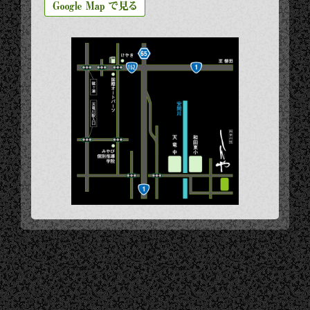
磐田方面より国道1号線経由
国道1号線を西進、天竜川を渡る。浜松市に
入ってすぐの分岐はそのまま直進（豊橋
47km、浜松市街9ｋｍ東名浜松3ｋｍの青い案
内標識が示す方向へ）。