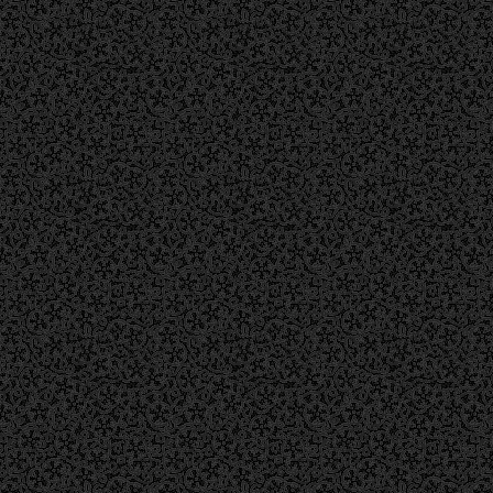
磐田方面より旧国道1号線経由
旧国道1号線を西進、天竜川を渡る。浜松市
に入ってすぐの「天竜川西」交差点を通過。
300ｍ先の信号がある交差点を左折、県道313
号線に入る。
1.2ｋｍ南下、信号がない交差点を右折（交
差点左手前に「大宮神社」、右前に「国吉工
業」）。
450m道なりに西進すると、第2駐車場入口。