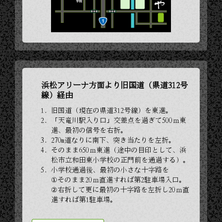
浜松アリーナ方面より旧国道（県道312号
線）経由
旧国道（現在の県道312号線）を東進。
「天竜川駅入り口」交差点を過ぎて500ｍ東
進、最初の信号を右折。
270m道なりに南下、突き当たりを左折。
そのまま650ｍ東進（途中の目印として、浜
松市立和田東小学校の正門前を通過する）。
小学校通過後、最初の小さな十字路を
①そのまま20ｍ直進すれば第2駐車場入口。
②右折して更に最初の十字路を左折し20ｍ直
進すれば第1駐車場。