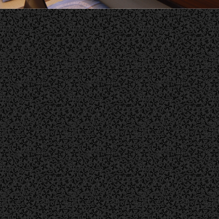
東名高速道 浜松IC方面より（渋滞無し
で約6分）
高速出口は浜松市内方面へ向かい、高速取付
道路（県道65号線）に合流、約1.9km南下
そのまま直進車線で国道1号線（浜松バイパ
ス）に入り220ｍ南下。
浜松バイパスを290ｍ南下、側道へ。
側道を200m南下。
最初の信号を左折。
そのまま500ｍ東進（途中の目印として、浜
松市立和田東小学校の正門前を通過する）。
小学校通過後、最初の小さな十字路を
①そのまま20ｍ直進すれば第2駐車場入口。
②右折して更に最初の十字路を左折し20ｍ直
進すれば第1駐車場。